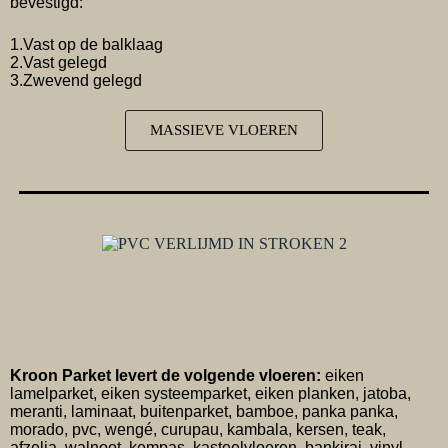
bevestigd:
1.Vast op de balklaag
2.Vast gelegd
3.Zwevend gelegd
MASSIEVE VLOEREN
Kroon Parket levert de volgende vloeren:
eiken
lamelparket, eiken systeemparket, eiken planken, jatoba,
meranti, laminaat, buitenparket, bamboe, panka panka,
morado, pvc, wengé, curupau, kambala, kersen, teak,
afzelia, walnoot, kempas, kasteelvloeren, bankirai, vinyl,