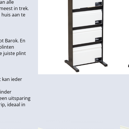
an alle
meest in trek.
 huis aan te
ot Barok. En
plinten
 juiste plint
t kan ieder
minder
een uitsparing
p, ideaal in