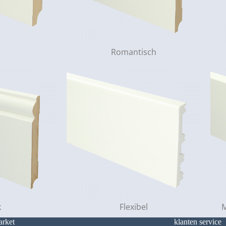
o
Romantisch
k
Flexibel
M
arket
klanten service