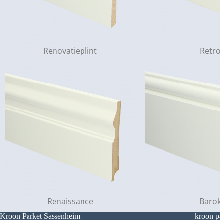
Renovatieplint
Retr
Renaissance
Baro
Kroon Parket Sassenheim
kroon p