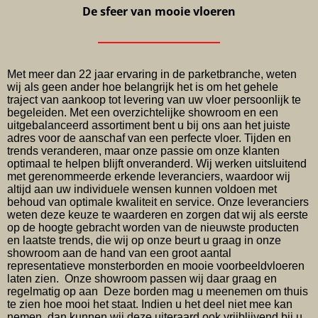
De sfeer van mooie vloeren
Met meer dan 22 jaar ervaring in de parketbranche, weten
wij als geen ander hoe belangrijk het is om het gehele
traject van aankoop tot levering van uw vloer persoonlijk te
begeleiden. Met een overzichtelijke showroom en een
uitgebalanceerd assortiment bent u bij ons aan het juiste
adres voor de aanschaf van een perfecte vloer. Tijden en
trends veranderen, maar onze passie om onze klanten
optimaal te helpen blijft onveranderd. Wij werken uitsluitend
met gerenommeerde erkende leveranciers, waardoor wij
altijd aan uw individuele wensen kunnen voldoen met
behoud van optimale kwaliteit en service. Onze leveranciers
weten deze keuze te waarderen en zorgen dat wij als eerste
op de hoogte gebracht worden van de nieuwste producten
en laatste trends, die wij op onze beurt u graag in onze
showroom aan de hand van een groot aantal
representatieve monsterborden en mooie voorbeeldvloeren
laten zien. Onze showroom passen wij daar graag en
regelmatig op aan Deze borden mag u meenemen om thuis
te zien hoe mooi het staat. Indien u het deel niet mee kan
nemen, dan kunnen wij deze uiteraard ook vrijblijvend bij u