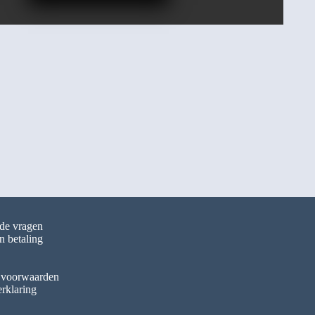
lde vragen
n betaling
 voorwaarden
erklaring