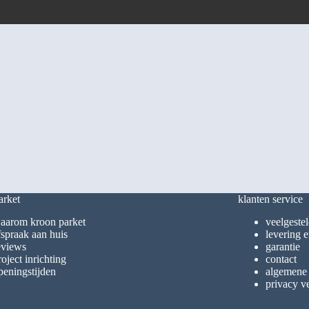
arket
klanten service
aarom kroon parket
veelgeste
fspraak aan huis
levering e
eviews
garantie
roject inrichting
contact
peningstijden
algemene
privacy v