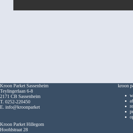
Kroon Parket Sassenheim
kroon p
Teylingerlaan 6-8
w
2171 CB Sassenheim
a
T. 0252-220450
r
E. info@kroonparket
p
o
Kroon Parket Hillegom
Hoofdstraat 28