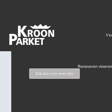
Vlo
Renoveren vloeren
Klik hier voor meer info