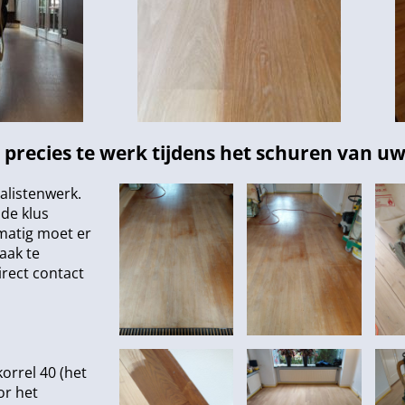
recies te werk tijdens het schuren van uw 
alistenwerk.
nde klus
matig moet er
aak te
rect contact
orrel 40 (het
or het