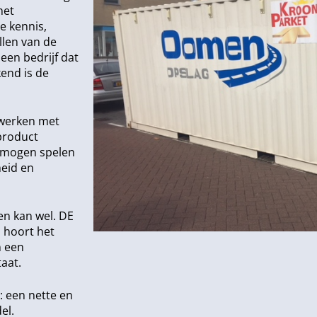
het
e kennis,
llen van de
een bedrijf dat
end is de
j werken met
 product
l mogen spelen
heid en
en kan wel. DE
 hoort het
n een
taat.
 : een nette en
el.