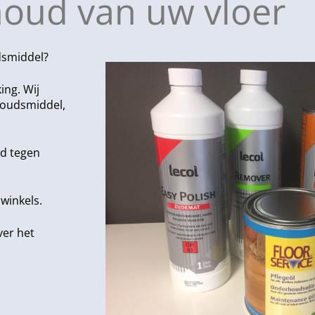
oud van uw vloer
dsmiddel?
ing. Wij
rhoudsmiddel,
nd tegen
 winkels.
ver het