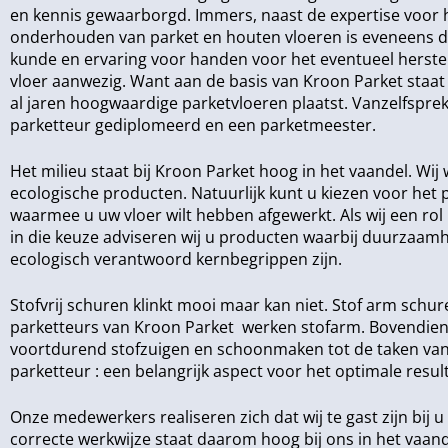
en kennis gewaarborgd. Immers, naast de expertise voor 
onderhouden van parket en houten vloeren is eveneens d
kunde en ervaring voor handen voor het eventueel herste
vloer aanwezig. Want aan de basis van Kroon Parket staat 
al jaren hoogwaardige parketvloeren plaatst. Vanzelfsprek
parketteur gediplomeerd en een parketmeester.
Het milieu staat bij Kroon Parket hoog in het vaandel. Wi
ecologische producten. Natuurlijk kunt u kiezen voor het
waarmee u uw vloer wilt hebben afgewerkt. Als wij een ro
in die keuze adviseren wij u producten waarbij duurzaam
ecologisch verantwoord kernbegrippen zijn.
Stofvrij schuren klinkt mooi maar kan niet. Stof arm schur
parketteurs van Kroon Parket werken stofarm. Bovendien
voortdurend stofzuigen en schoonmaken tot de taken va
parketteur : een belangrijk aspect voor het optimale resul
Onze medewerkers realiseren zich dat wij te gast zijn bij u
correcte werkwijze staat daarom hoog bij ons in het vaand