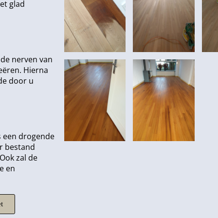
et glad
 de nerven van
reëren. Hierna
 de door u
is een drogende
er bestand
 Ook zal de
ie en
t