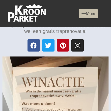
! Win een gratis traprenovatie in maart !
Menu
Kent u iemand die net verhuisd is of al een
lange tijd de trap wilt opknappen?
Tag diegene hieronder en wie weet winnen ze
wel een gratis traprenovatie!