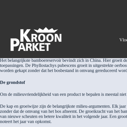
KROON PARKET
A-DEALER VAN MOSO BAMBOE VLOEREN
Het alternatief
Één van de grootste problemen der mensheid is de ongelimiteerde explo
Vlo
Bamboe biedt een zinvol alternatief: geen boom, maar een “grassoort” 
bamboesoorten: de “reuzenbamboe” echter kan men alleen vinden in (s
Het belangrijkste bamboereservoir bevindt zich in China. Hier groeit d
toepassingen. De Phyllostachys pubescens groeit in uitgestrekte oerb
worden gekapt zonder dat het bosbestand in omvang gereduceerd word
De grondstof
Om de milieuvriendelijkheid van een product te bepalen is meestal niet
De kap en groeiwijze zijn de belangrijkste milieu-argumenten. Elk ja
zonder dat de omvang van het bos afneemt. De groeikracht van het bam
van nieuwe scheuten en betere kwaliteit in het volgende jaar. Een gro
noteert het jaar van opkomst.