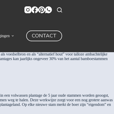
s het hardhout van met name de tropische houtsoorten.
CONTACT
gingen
r’plant 30 cm tot 50 cm per dag. Wereldwijd bestaan er meer dan 1300
ls voedselbron en als “alternatief hout” voor talloze ambachtelijke
plantages kan jaarlijks ongeveer 30% van het aantal bamboestammen
 in een volwassen plantage de 5 jaar oude stammen worden geoogst,
ammen weg te halen. Deze werkwijze zorgt voor een nog grotere aanwas
d plantageland. Op elke nieuwe stam merkt de boer zijn “eigendom” en