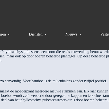
itatie van de natuurlijke hulpbronnen op aarde. Eén van die bronnen i
eren
Diensten
Nieuws
Vesti
dat verhout en razendsnel groeit. In het groeiseizoen behaalt de ‘powe
ub-)tropische klimaatzones.
e Phyllostachys pubescens: een soort die reeds eeuwenlang benut wordt a
ossen, maar ook op door boeren beheerde plantages. Op deze beheerde 
t
 zo eenvoudig. Voor bamboe is de milieubalans zonder twijfel positief.
ar maakt de moederplant meerdere nieuwe stammen aan. Elk jaar kunnen
boebos wordt zelfs versterkt door geregeld te kappen en te kleine st
ot deel van het phyllostachys pubescensreservoir is door boeren beheer