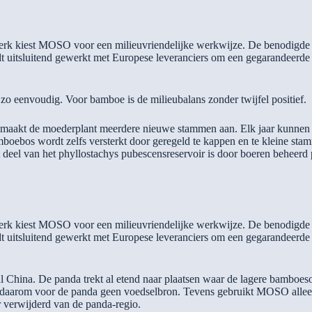
erk kiest MOSO voor een milieuvriendelijke werkwijze. De benodigde e
t uitsluitend gewerkt met Europese leveranciers om een gegarandeerde
 zo eenvoudig. Voor bamboe is de milieubalans zonder twijfel positief.
ar maakt de moederplant meerdere nieuwe stammen aan. Elk jaar kunnen
boebos wordt zelfs versterkt door geregeld te kappen en te kleine st
ot deel van het phyllostachys pubescensreservoir is door boeren beheer
erk kiest MOSO voor een milieuvriendelijke werkwijze. De benodigde e
t uitsluitend gewerkt met Europese leveranciers om een gegarandeerde
al China. De panda trekt al etend naar plaatsen waar de lagere bamboe
 is daarom voor de panda geen voedselbron. Tevens gebruikt MOSO alle
r verwijderd van de panda-regio.